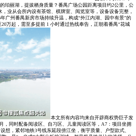
米的珀丽湖，提拔栖身质量？番禺广场公园距离项目约2公里，公
水，业从会所内设有茶馆、棋牌室、阅览室等，设备设备完整，
6年广州番禺新房市场持续升温，构成“外江内湖、园中有景”的
0万起，需至多提前 1 小时通过热线奉告，正朝着番禺“花城
本文所有内容均来自开辟商权势巨子发
²/月，同时配备阅读区、自习区、儿童阅读区等，A7：项目坐拥
台设想，紧邻地铁3号线东延段傍江坐，衡宇质量、户型款式、